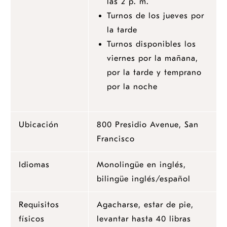
las 2 p. m.
Turnos de los jueves por
la tarde
Turnos disponibles los
viernes por la mañana,
por la tarde y temprano
por la noche
Ubicación
800 Presidio Avenue, San
opens
Francisco
a
Idiomas
Monolingüe en inglés,
new
bilingüe inglés/español
window
Requisitos
Agacharse, estar de pie,
físicos
levantar hasta 40 libras