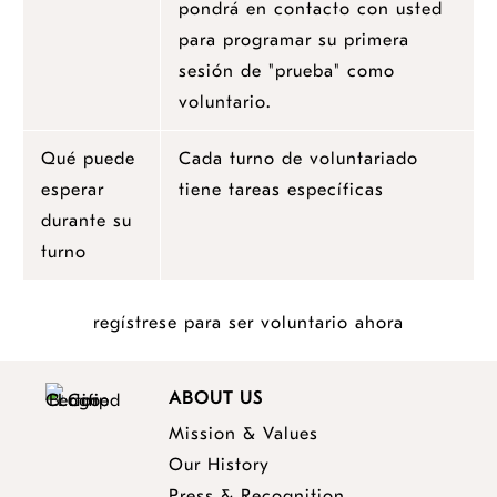
pondrá en contacto con usted
para programar su primera
sesión de "prueba" como
voluntario.
Qué puede
Cada turno de voluntariado
esperar
tiene tareas específicas
durante su
turno
opens
regístrese para ser voluntario ahora
a
new
ABOUT US
window
Mission & Values
Our History
Press & Recognition