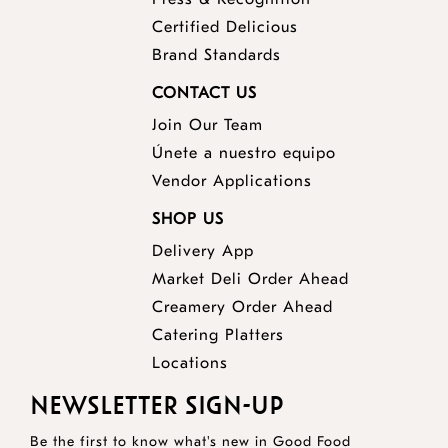
Certified Delicious
Brand Standards
CONTACT US
Join Our Team
Únete a nuestro equipo
Vendor Applications
SHOP US
Delivery App
opens
Market Deli Order Ahead
opens
a
Creamery Order Ahead
opens
a
new
Catering Platters
a
new
window
Locations
new
window
NEWSLETTER SIGN-UP
window
Be the first to know what's new in Good Food